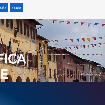
cale
about
FICA
ZE