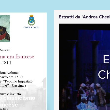
Estratti da 'Andrea Chen
E
Ch
o classicismo
rancese