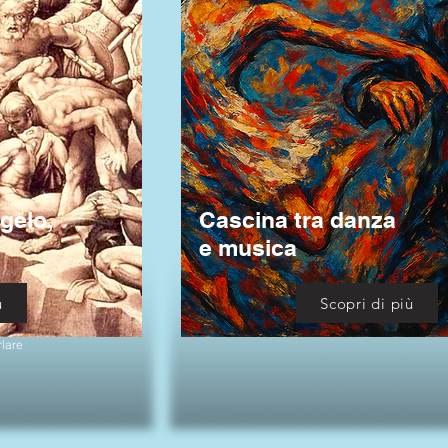
gelo,
Cascina tra danza
e musica
ù
Scopri di più
rlare