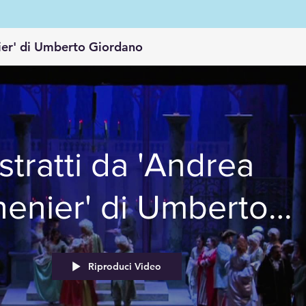
ier' di Umberto Giordano
stratti da 'Andrea
enier' di Umberto
Giordano
Riproduci Video