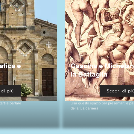
afica e
Cascina e Michelan
la Battaglia
 di più
Scopri di pi
rti e parlare
Usa questo spazio per presentarti e pa
della tua carriera.