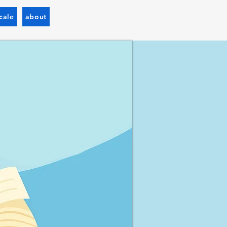
cale
about